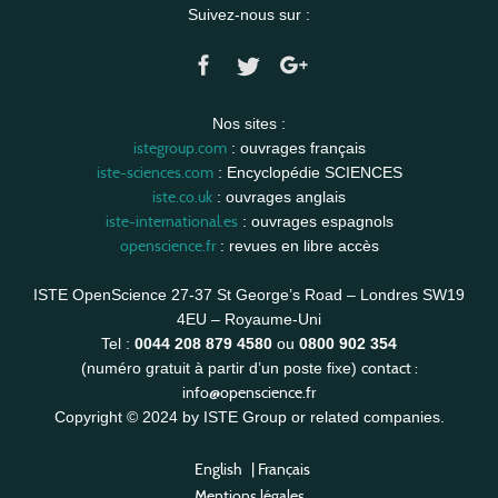
Suivez-nous sur :
Nos sites :
istegroup.com
: ouvrages français
iste-sciences.com
: Encyclopédie SCIENCES
iste.co.uk
: ouvrages anglais
iste-international.es
: ouvrages espagnols
openscience.fr
: revues en libre accès
ISTE OpenScience 27-37 St George’s Road – Londres SW19
4EU – Royaume-Uni
Tel :
0044 208 879 4580
ou
0800 902 354
contact :
(numéro gratuit à partir d’un poste fixe)
info@openscience.fr
Copyright © 2024 by ISTE Group or related companies.
English
|
Français
Mentions légales