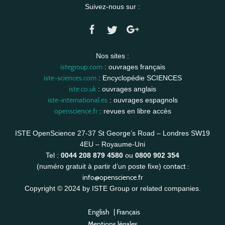
Suivez-nous sur :
Nos sites :
istegroup.com
: ouvrages français
iste-sciences.com
: Encyclopédie SCIENCES
iste.co.uk
: ouvrages anglais
iste-international.es
: ouvrages espagnols
openscience.fr
: revues en libre accès
ISTE OpenScience 27-37 St George’s Road – Londres SW19
4EU – Royaume-Uni
Tel :
0044 208 879 4580
ou
0800 902 354
contact :
(numéro gratuit à partir d’un poste fixe)
info@openscience.fr
Copyright © 2024 by ISTE Group or related companies.
English
|
Français
Mentions légales