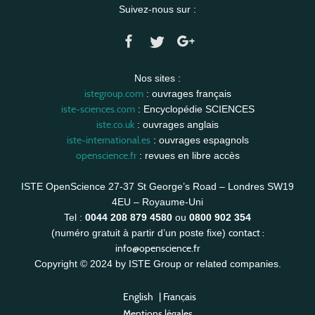
Suivez-nous sur :
Nos sites :
istegroup.com
: ouvrages français
iste-sciences.com
: Encyclopédie SCIENCES
iste.co.uk
: ouvrages anglais
iste-international.es
: ouvrages espagnols
openscience.fr
: revues en libre accès
ISTE OpenScience 27-37 St George’s Road – Londres SW19
4EU – Royaume-Uni
Tel :
0044 208 879 4580
ou
0800 902 354
contact :
(numéro gratuit à partir d’un poste fixe)
info@openscience.fr
Copyright © 2024 by ISTE Group or related companies.
English
|
Français
Mentions légales