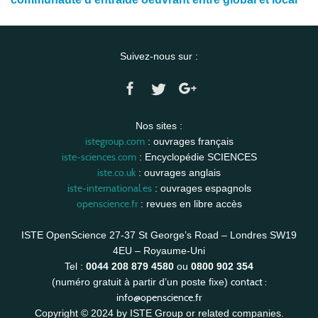
Suivez-nous sur :
Nos sites :
istegroup.com
: ouvrages français
iste-sciences.com
: Encyclopédie SCIENCES
iste.co.uk
: ouvrages anglais
iste-international.es
: ouvrages espagnols
openscience.fr
: revues en libre accès
ISTE OpenScience 27-37 St George’s Road – Londres SW19
4EU – Royaume-Uni
Tel :
0044 208 879 4580
ou
0800 902 354
contact :
(numéro gratuit à partir d’un poste fixe)
info@openscience.fr
Copyright © 2024 by ISTE Group or related companies.