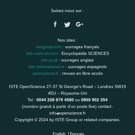
Suivez-nous sur :
Nos sites :
istegroup.com
: ouvrages français
iste-sciences.com
: Encyclopédie SCIENCES
iste.co.uk
: ouvrages anglais
iste-international.es
: ouvrages espagnols
openscience.fr
: revues en libre accès
ISTE OpenScience 27-37 St George’s Road – Londres SW19
4EU – Royaume-Uni
Tel :
0044 208 879 4580
ou
0800 902 354
contact :
(numéro gratuit à partir d’un poste fixe)
info@openscience.fr
Copyright © 2024 by ISTE Group or related companies.
English
|
Français