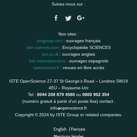
Suivez-nous sur :
Nos sites :
istegroup.com
: ouvrages français
iste-sciences.com
: Encyclopédie SCIENCES
iste.co.uk
: ouvrages anglais
iste-international.es
: ouvrages espagnols
openscience.fr
: revues en libre accès
ISTE OpenScience 27-37 St George’s Road – Londres SW19
4EU – Royaume-Uni
Tel :
0044 208 879 4580
ou
0800 902 354
contact :
(numéro gratuit à partir d’un poste fixe)
info@openscience.fr
Copyright © 2024 by ISTE Group or related companies.
English
|
Français
Mentions légales