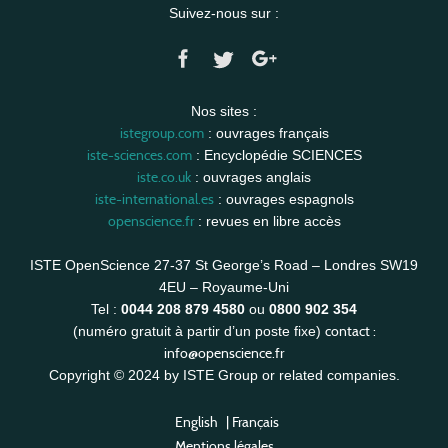
Suivez-nous sur :
Nos sites :
istegroup.com
: ouvrages français
iste-sciences.com
: Encyclopédie SCIENCES
iste.co.uk
: ouvrages anglais
iste-international.es
: ouvrages espagnols
openscience.fr
: revues en libre accès
ISTE OpenScience 27-37 St George’s Road – Londres SW19
4EU – Royaume-Uni
Tel :
0044 208 879 4580
ou
0800 902 354
contact :
(numéro gratuit à partir d’un poste fixe)
info@openscience.fr
Copyright © 2024 by ISTE Group or related companies.
English
|
Français
Mentions légales