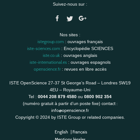
Suivez-nous sur :
Nos sites :
istegroup.com
: ouvrages français
iste-sciences.com
: Encyclopédie SCIENCES
iste.co.uk
: ouvrages anglais
iste-international.es
: ouvrages espagnols
openscience.fr
: revues en libre accès
ISTE OpenScience 27-37 St George’s Road – Londres SW19
4EU – Royaume-Uni
Tel :
0044 208 879 4580
ou
0800 902 354
contact :
(numéro gratuit à partir d’un poste fixe)
info@openscience.fr
Copyright © 2024 by ISTE Group or related companies.
English
|
Français
Mentions légales