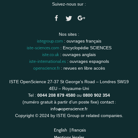
Suivez-nous sur :
Nos sites :
istegroup.com
: ouvrages français
iste-sciences.com
: Encyclopédie SCIENCES
iste.co.uk
: ouvrages anglais
iste-international.es
: ouvrages espagnols
openscience.fr
: revues en libre accès
ISTE OpenScience 27-37 St George’s Road – Londres SW19
4EU – Royaume-Uni
Tel :
0044 208 879 4580
ou
0800 902 354
contact :
(numéro gratuit à partir d’un poste fixe)
info@openscience.fr
Copyright © 2024 by ISTE Group or related companies.
English
|
Français
Mentions légales