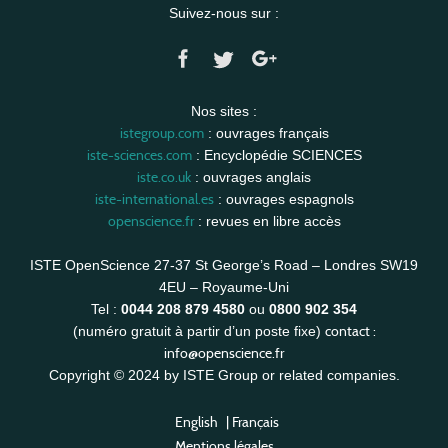
Suivez-nous sur :
Nos sites :
istegroup.com
: ouvrages français
iste-sciences.com
: Encyclopédie SCIENCES
iste.co.uk
: ouvrages anglais
iste-international.es
: ouvrages espagnols
openscience.fr
: revues en libre accès
ISTE OpenScience 27-37 St George’s Road – Londres SW19
4EU – Royaume-Uni
Tel :
0044 208 879 4580
ou
0800 902 354
contact :
(numéro gratuit à partir d’un poste fixe)
info@openscience.fr
Copyright © 2024 by ISTE Group or related companies.
English
|
Français
Mentions légales