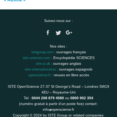
Suivez-nous sur :
Nos sites :
istegroup.com
: ouvrages français
iste-sciences.com
: Encyclopédie SCIENCES
iste.co.uk
: ouvrages anglais
iste-international.es
: ouvrages espagnols
openscience.fr
: revues en libre accès
ISTE OpenScience 27-37 St George’s Road – Londres SW19
4EU – Royaume-Uni
Tel :
0044 208 879 4580
ou
0800 902 354
contact :
(numéro gratuit à partir d’un poste fixe)
info@openscience.fr
Copyright © 2024 by ISTE Group or related companies.