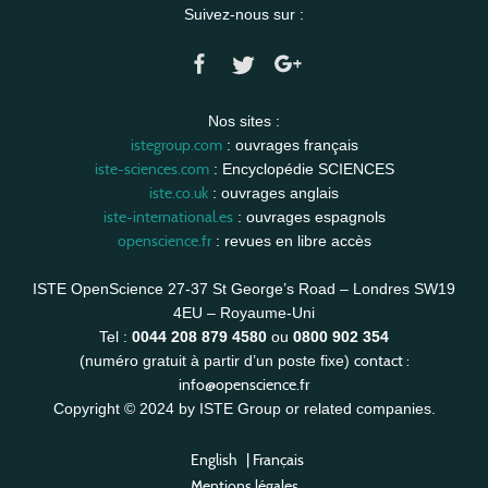
Suivez-nous sur :
Nos sites :
istegroup.com
: ouvrages français
iste-sciences.com
: Encyclopédie SCIENCES
iste.co.uk
: ouvrages anglais
iste-international.es
: ouvrages espagnols
openscience.fr
: revues en libre accès
ISTE OpenScience 27-37 St George’s Road – Londres SW19
4EU – Royaume-Uni
Tel :
0044 208 879 4580
ou
0800 902 354
contact :
(numéro gratuit à partir d’un poste fixe)
info@openscience.fr
Copyright © 2024 by ISTE Group or related companies.
English
|
Français
Mentions légales