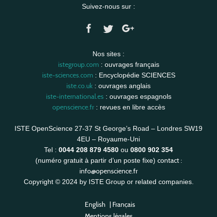
Suivez-nous sur :
Nos sites :
istegroup.com
: ouvrages français
iste-sciences.com
: Encyclopédie SCIENCES
iste.co.uk
: ouvrages anglais
iste-international.es
: ouvrages espagnols
openscience.fr
: revues en libre accès
ISTE OpenScience 27-37 St George’s Road – Londres SW19
4EU – Royaume-Uni
Tel :
0044 208 879 4580
ou
0800 902 354
contact :
(numéro gratuit à partir d’un poste fixe)
info@openscience.fr
Copyright © 2024 by ISTE Group or related companies.
English
|
Français
Mentions légales