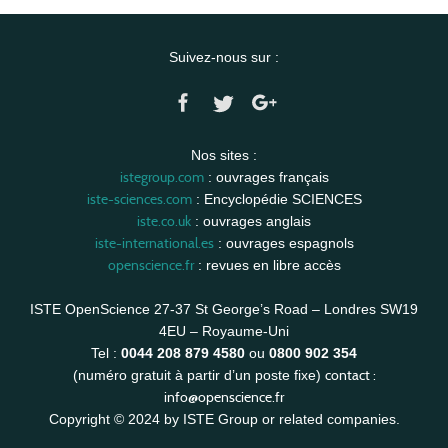
Suivez-nous sur :
Nos sites :
istegroup.com
: ouvrages français
iste-sciences.com
: Encyclopédie SCIENCES
iste.co.uk
: ouvrages anglais
iste-international.es
: ouvrages espagnols
openscience.fr
: revues en libre accès
ISTE OpenScience 27-37 St George’s Road – Londres SW19
4EU – Royaume-Uni
Tel :
0044 208 879 4580
ou
0800 902 354
contact :
(numéro gratuit à partir d’un poste fixe)
info@openscience.fr
Copyright © 2024 by ISTE Group or related companies.