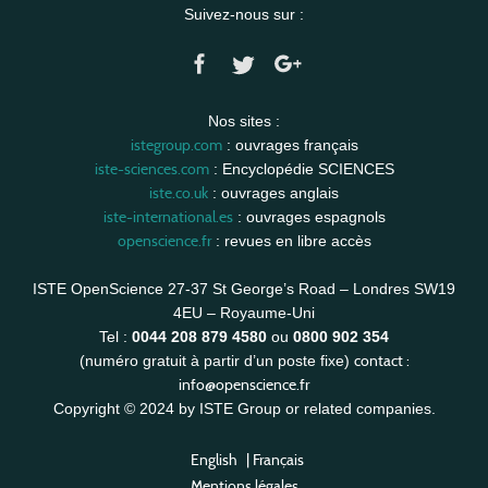
Suivez-nous sur :
Nos sites :
istegroup.com
: ouvrages français
iste-sciences.com
: Encyclopédie SCIENCES
iste.co.uk
: ouvrages anglais
iste-international.es
: ouvrages espagnols
openscience.fr
: revues en libre accès
ISTE OpenScience 27-37 St George’s Road – Londres SW19
4EU – Royaume-Uni
Tel :
0044 208 879 4580
ou
0800 902 354
contact :
(numéro gratuit à partir d’un poste fixe)
info@openscience.fr
Copyright © 2024 by ISTE Group or related companies.
English
|
Français
Mentions légales