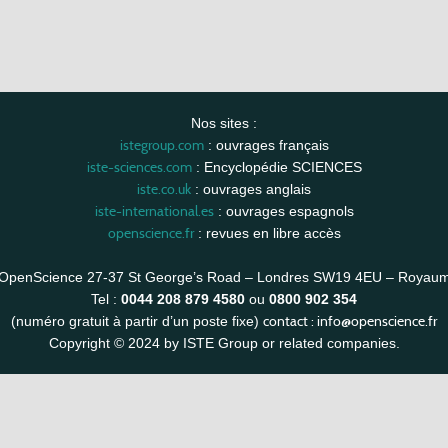
Nos sites :
istegroup.com
: ouvrages français
iste-sciences.com
: Encyclopédie SCIENCES
iste.co.uk
: ouvrages anglais
iste-international.es
: ouvrages espagnols
openscience.fr
: revues en libre accès
OpenScience 27-37 St George’s Road – Londres SW19 4EU – Royau
Tel :
0044 208 879 4580
ou
0800 902 354
contact :
info@openscience.fr
(numéro gratuit à partir d’un poste fixe)
Copyright © 2024 by ISTE Group or related companies.