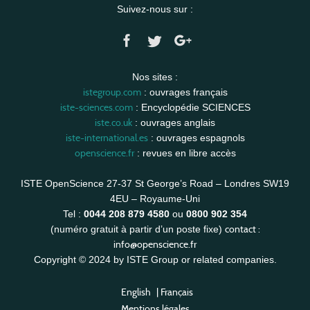
Suivez-nous sur :
Nos sites :
istegroup.com
: ouvrages français
iste-sciences.com
: Encyclopédie SCIENCES
iste.co.uk
: ouvrages anglais
iste-international.es
: ouvrages espagnols
openscience.fr
: revues en libre accès
ISTE OpenScience 27-37 St George’s Road – Londres SW19
4EU – Royaume-Uni
Tel :
0044 208 879 4580
ou
0800 902 354
contact :
(numéro gratuit à partir d’un poste fixe)
info@openscience.fr
Copyright © 2024 by ISTE Group or related companies.
English
|
Français
Mentions légales