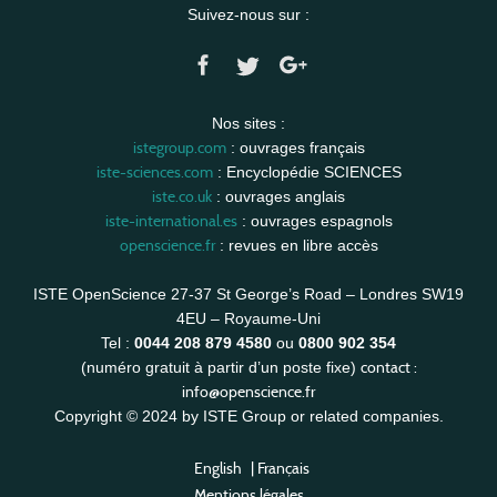
Suivez-nous sur :
Nos sites :
istegroup.com
: ouvrages français
iste-sciences.com
: Encyclopédie SCIENCES
iste.co.uk
: ouvrages anglais
iste-international.es
: ouvrages espagnols
openscience.fr
: revues en libre accès
ISTE OpenScience 27-37 St George’s Road – Londres SW19
4EU – Royaume-Uni
Tel :
0044 208 879 4580
ou
0800 902 354
contact :
(numéro gratuit à partir d’un poste fixe)
info@openscience.fr
Copyright © 2024 by ISTE Group or related companies.
English
|
Français
Mentions légales