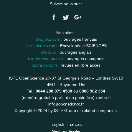
Suivez-nous sur :
Nos sites :
istegroup.com
: ouvrages français
iste-sciences.com
: Encyclopédie SCIENCES
iste.co.uk
: ouvrages anglais
iste-international.es
: ouvrages espagnols
openscience.fr
: revues en libre accès
ISTE OpenScience 27-37 St George’s Road – Londres SW19
4EU – Royaume-Uni
Tel :
0044 208 879 4580
ou
0800 902 354
contact :
(numéro gratuit à partir d’un poste fixe)
info@openscience.fr
Copyright © 2024 by ISTE Group or related companies.
English
|
Français
Mentions légales