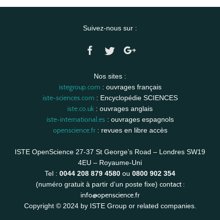
Suivez-nous sur :
Nos sites :
istegroup.com
: ouvrages français
iste-sciences.com
: Encyclopédie SCIENCES
iste.co.uk
: ouvrages anglais
iste-international.es
: ouvrages espagnols
openscience.fr
: revues en libre accès
ISTE OpenScience 27-37 St George’s Road – Londres SW19
4EU – Royaume-Uni
Tel :
0044 208 879 4580
ou
0800 902 354
contact :
(numéro gratuit à partir d’un poste fixe)
info@openscience.fr
Copyright © 2024 by ISTE Group or related companies.