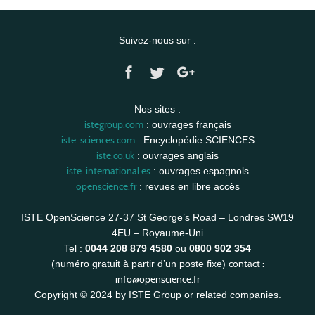
Suivez-nous sur :
Nos sites :
istegroup.com
: ouvrages français
iste-sciences.com
: Encyclopédie SCIENCES
iste.co.uk
: ouvrages anglais
iste-international.es
: ouvrages espagnols
openscience.fr
: revues en libre accès
ISTE OpenScience 27-37 St George’s Road – Londres SW19
4EU – Royaume-Uni
Tel :
0044 208 879 4580
ou
0800 902 354
contact :
(numéro gratuit à partir d’un poste fixe)
info@openscience.fr
Copyright © 2024 by ISTE Group or related companies.