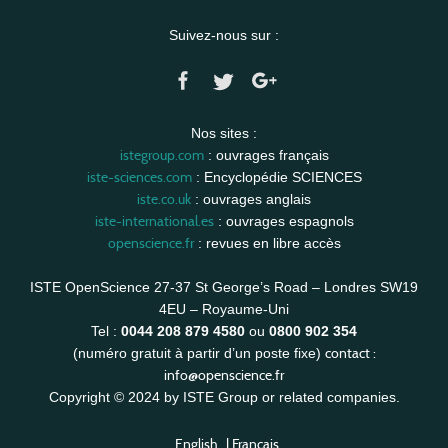
Suivez-nous sur :
Nos sites :
istegroup.com
: ouvrages français
iste-sciences.com
: Encyclopédie SCIENCES
iste.co.uk
: ouvrages anglais
iste-international.es
: ouvrages espagnols
openscience.fr
: revues en libre accès
ISTE OpenScience 27-37 St George’s Road – Londres SW19
4EU – Royaume-Uni
Tel :
0044 208 879 4580
ou
0800 902 354
contact :
(numéro gratuit à partir d’un poste fixe)
info@openscience.fr
Copyright © 2024 by ISTE Group or related companies.
English
|
Français