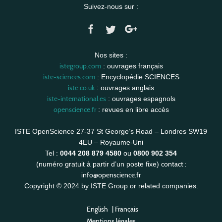
Suivez-nous sur :
Nos sites :
istegroup.com
: ouvrages français
iste-sciences.com
: Encyclopédie SCIENCES
iste.co.uk
: ouvrages anglais
iste-international.es
: ouvrages espagnols
openscience.fr
: revues en libre accès
ISTE OpenScience 27-37 St George’s Road – Londres SW19
4EU – Royaume-Uni
Tel :
0044 208 879 4580
ou
0800 902 354
contact :
(numéro gratuit à partir d’un poste fixe)
info@openscience.fr
Copyright © 2024 by ISTE Group or related companies.
English
|
Français
Mentions légales