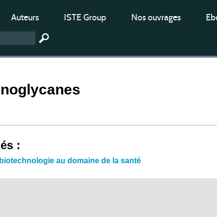
Auteurs
ISTE Group
Nos ouvrages
Ebo
noglycanes
iés :
obiotechnologie au domaine de la santé