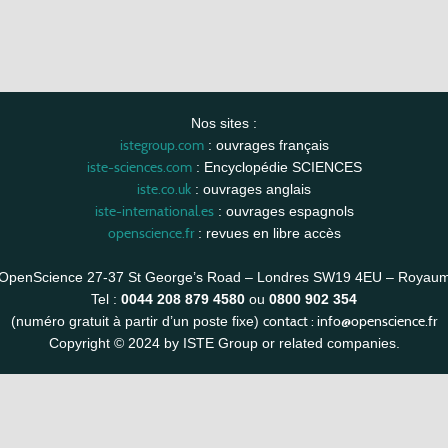
Nos sites :
istegroup.com
: ouvrages français
iste-sciences.com
: Encyclopédie SCIENCES
iste.co.uk
: ouvrages anglais
iste-international.es
: ouvrages espagnols
openscience.fr
: revues en libre accès
OpenScience 27-37 St George’s Road – Londres SW19 4EU – Royau
Tel :
0044 208 879 4580
ou
0800 902 354
contact :
info@openscience.fr
(numéro gratuit à partir d’un poste fixe)
Copyright © 2024 by ISTE Group or related companies.