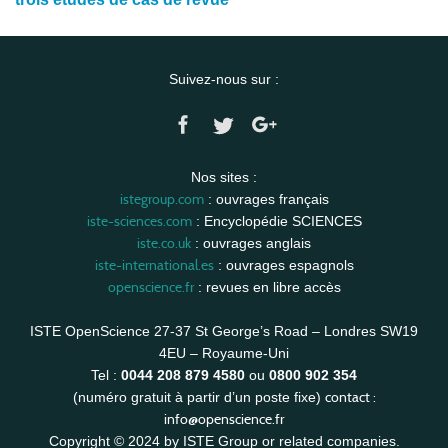
Suivez-nous sur :
Nos sites :
istegroup.com
: ouvrages français
iste-sciences.com
: Encyclopédie SCIENCES
iste.co.uk
: ouvrages anglais
iste-international.es
: ouvrages espagnols
openscience.fr
: revues en libre accès
ISTE OpenScience 27-37 St George’s Road – Londres SW19
4EU – Royaume-Uni
Tel :
0044 208 879 4580
ou
0800 902 354
contact :
(numéro gratuit à partir d’un poste fixe)
info@openscience.fr
Copyright © 2024 by ISTE Group or related companies.