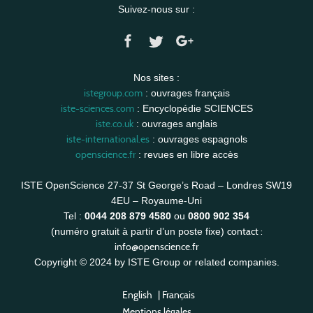
Suivez-nous sur :
Nos sites :
istegroup.com
: ouvrages français
iste-sciences.com
: Encyclopédie SCIENCES
iste.co.uk
: ouvrages anglais
iste-international.es
: ouvrages espagnols
openscience.fr
: revues en libre accès
ISTE OpenScience 27-37 St George’s Road – Londres SW19
4EU – Royaume-Uni
Tel :
0044 208 879 4580
ou
0800 902 354
contact :
(numéro gratuit à partir d’un poste fixe)
info@openscience.fr
Copyright © 2024 by ISTE Group or related companies.
English
|
Français
Mentions légales