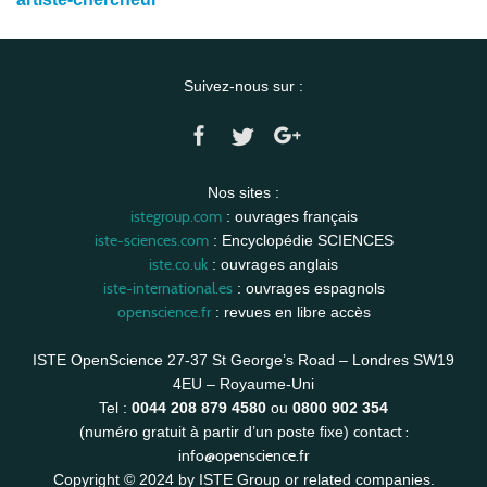
Suivez-nous sur :
Nos sites :
istegroup.com
: ouvrages français
iste-sciences.com
: Encyclopédie SCIENCES
iste.co.uk
: ouvrages anglais
iste-international.es
: ouvrages espagnols
openscience.fr
: revues en libre accès
ISTE OpenScience 27-37 St George’s Road – Londres SW19
4EU – Royaume-Uni
Tel :
0044 208 879 4580
ou
0800 902 354
contact :
(numéro gratuit à partir d’un poste fixe)
info@openscience.fr
Copyright © 2024 by ISTE Group or related companies.