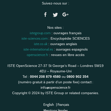
Suivez-nous sur :
Nos sites :
istegroup.com
: ouvrages français
iste-sciences.com
: Encyclopédie SCIENCES
iste.co.uk
: ouvrages anglais
iste-international.es
: ouvrages espagnols
openscience.fr
: revues en libre accès
ISTE OpenScience 27-37 St George’s Road – Londres SW19
4EU – Royaume-Uni
Tel :
0044 208 879 4580
ou
0800 902 354
contact :
(numéro gratuit à partir d’un poste fixe)
info@openscience.fr
Copyright © 2024 by ISTE Group or related companies.
English
|
Français
Mentions légales