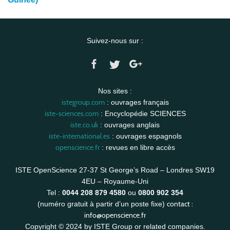
Suivez-nous sur :
Nos sites :
istegroup.com
: ouvrages français
iste-sciences.com
: Encyclopédie SCIENCES
iste.co.uk
: ouvrages anglais
iste-international.es
: ouvrages espagnols
openscience.fr
: revues en libre accès
ISTE OpenScience 27-37 St George’s Road – Londres SW19
4EU – Royaume-Uni
Tel :
0044 208 879 4580
ou
0800 902 354
contact :
(numéro gratuit à partir d’un poste fixe)
info@openscience.fr
Copyright © 2024 by ISTE Group or related companies.