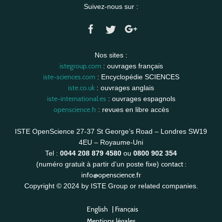
Suivez-nous sur :
Nos sites :
istegroup.com
: ouvrages français
iste-sciences.com
: Encyclopédie SCIENCES
iste.co.uk
: ouvrages anglais
iste-international.es
: ouvrages espagnols
openscience.fr
: revues en libre accès
ISTE OpenScience 27-37 St George’s Road – Londres SW19
4EU – Royaume-Uni
Tel :
0044 208 879 4580
ou
0800 902 354
contact :
(numéro gratuit à partir d’un poste fixe)
info@openscience.fr
Copyright © 2024 by ISTE Group or related companies.
English
|
Français
Mentions légales