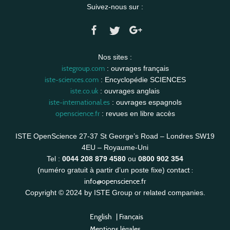
Suivez-nous sur :
Nos sites :
istegroup.com
: ouvrages français
iste-sciences.com
: Encyclopédie SCIENCES
iste.co.uk
: ouvrages anglais
iste-international.es
: ouvrages espagnols
openscience.fr
: revues en libre accès
ISTE OpenScience 27-37 St George’s Road – Londres SW19
4EU – Royaume-Uni
Tel :
0044 208 879 4580
ou
0800 902 354
contact :
(numéro gratuit à partir d’un poste fixe)
info@openscience.fr
Copyright © 2024 by ISTE Group or related companies.
English
|
Français
Mentions légales