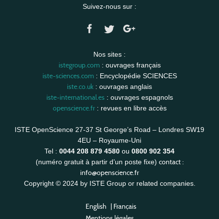
Suivez-nous sur :
Nos sites :
istegroup.com
: ouvrages français
iste-sciences.com
: Encyclopédie SCIENCES
iste.co.uk
: ouvrages anglais
iste-international.es
: ouvrages espagnols
openscience.fr
: revues en libre accès
ISTE OpenScience 27-37 St George’s Road – Londres SW19
4EU – Royaume-Uni
Tel :
0044 208 879 4580
ou
0800 902 354
contact :
(numéro gratuit à partir d’un poste fixe)
info@openscience.fr
Copyright © 2024 by ISTE Group or related companies.
English
|
Français
Mentions légales