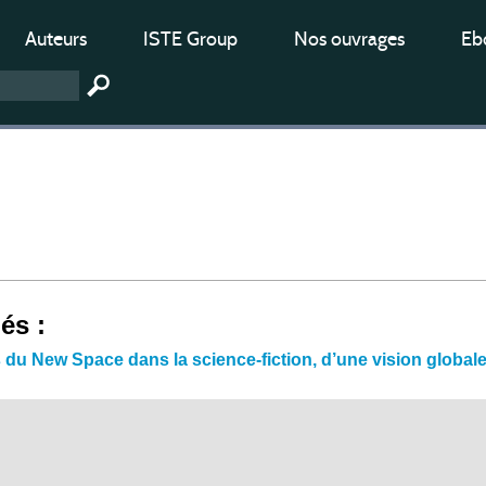
Auteurs
ISTE Group
Nos ouvrages
Ebo
iés :
 du New Space dans la science-fiction, d’une vision globa