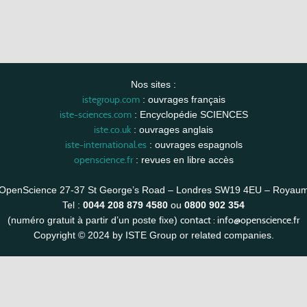
Nos sites :
istegroup.com
: ouvrages français
iste-sciences.com
: Encyclopédie SCIENCES
iste.co.uk
: ouvrages anglais
iste-international.es
: ouvrages espagnols
openscience.fr
: revues en libre accès
OpenScience 27-37 St George’s Road – Londres SW19 4EU – Royau
Tel :
0044 208 879 4580
ou
0800 902 354
contact :
info@openscience.fr
(numéro gratuit à partir d’un poste fixe)
Copyright © 2024 by ISTE Group or related companies.