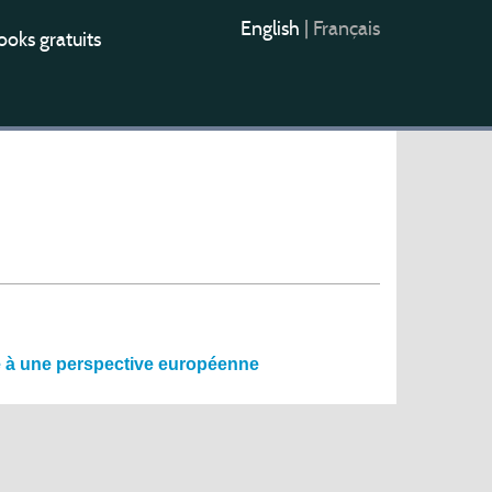
English
|
Français
oks gratuits
le à une perspective européenne