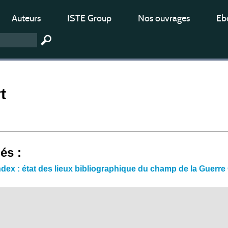
Auteurs
ISTE Group
Nos ouvrages
Ebo
t
iés :
ndex : état des lieux bibliographique du champ de la Guerre