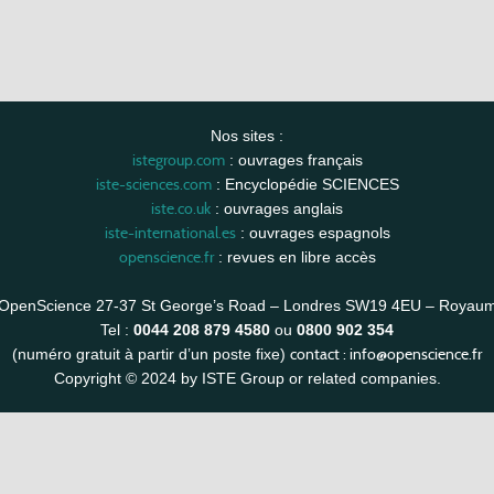
Nos sites :
istegroup.com
: ouvrages français
iste-sciences.com
: Encyclopédie SCIENCES
iste.co.uk
: ouvrages anglais
iste-international.es
: ouvrages espagnols
openscience.fr
: revues en libre accès
OpenScience 27-37 St George’s Road – Londres SW19 4EU – Royau
Tel :
0044 208 879 4580
ou
0800 902 354
contact :
info@openscience.fr
(numéro gratuit à partir d’un poste fixe)
Copyright © 2024 by ISTE Group or related companies.