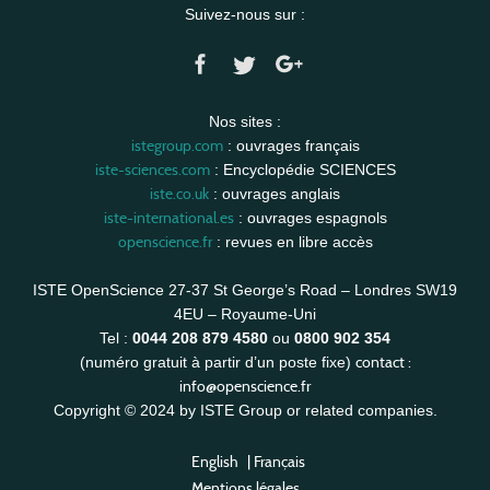
Suivez-nous sur :
Nos sites :
istegroup.com
: ouvrages français
iste-sciences.com
: Encyclopédie SCIENCES
iste.co.uk
: ouvrages anglais
iste-international.es
: ouvrages espagnols
openscience.fr
: revues en libre accès
ISTE OpenScience 27-37 St George’s Road – Londres SW19
4EU – Royaume-Uni
Tel :
0044 208 879 4580
ou
0800 902 354
contact :
(numéro gratuit à partir d’un poste fixe)
info@openscience.fr
Copyright © 2024 by ISTE Group or related companies.
English
|
Français
Mentions légales