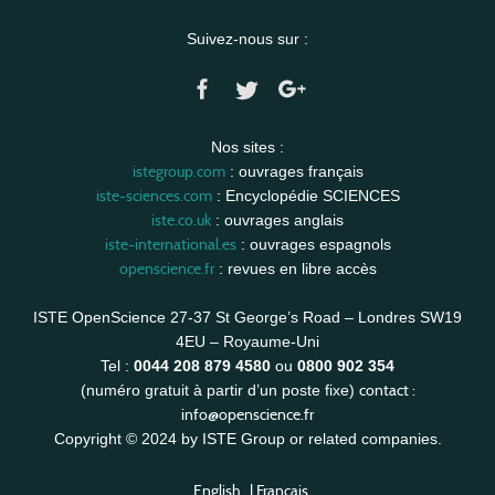
Suivez-nous sur :
Nos sites :
istegroup.com
: ouvrages français
iste-sciences.com
: Encyclopédie SCIENCES
iste.co.uk
: ouvrages anglais
iste-international.es
: ouvrages espagnols
openscience.fr
: revues en libre accès
ISTE OpenScience 27-37 St George’s Road – Londres SW19
4EU – Royaume-Uni
Tel :
0044 208 879 4580
ou
0800 902 354
contact :
(numéro gratuit à partir d’un poste fixe)
info@openscience.fr
Copyright © 2024 by ISTE Group or related companies.
English
|
Français