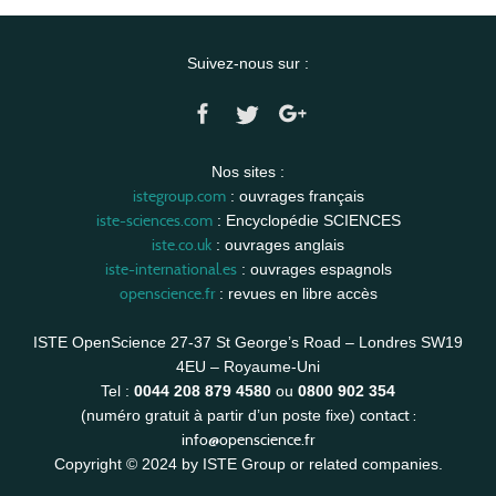
Suivez-nous sur :
Nos sites :
istegroup.com
: ouvrages français
iste-sciences.com
: Encyclopédie SCIENCES
iste.co.uk
: ouvrages anglais
iste-international.es
: ouvrages espagnols
openscience.fr
: revues en libre accès
ISTE OpenScience 27-37 St George’s Road – Londres SW19
4EU – Royaume-Uni
Tel :
0044 208 879 4580
ou
0800 902 354
contact :
(numéro gratuit à partir d’un poste fixe)
info@openscience.fr
Copyright © 2024 by ISTE Group or related companies.