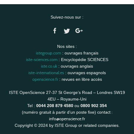
Suivez-nous sur :
Nos sites :
istegroup.com
: ouvrages français
iste-sciences.com
: Encyclopédie SCIENCES
iste.co.uk
: ouvrages anglais
iste-international.es
: ouvrages espagnols
openscience.fr
: revues en libre accès
ISTE OpenScience 27-37 St George’s Road – Londres SW19
4EU – Royaume-Uni
Tel :
0044 208 879 4580
ou
0800 902 354
contact :
(numéro gratuit à partir d’un poste fixe)
info@openscience.fr
Copyright © 2024 by ISTE Group or related companies.