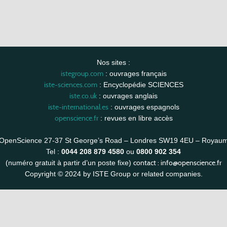
Nos sites :
istegroup.com
: ouvrages français
iste-sciences.com
: Encyclopédie SCIENCES
iste.co.uk
: ouvrages anglais
iste-international.es
: ouvrages espagnols
openscience.fr
: revues en libre accès
OpenScience 27-37 St George’s Road – Londres SW19 4EU – Royau
Tel :
0044 208 879 4580
ou
0800 902 354
contact :
info@openscience.fr
(numéro gratuit à partir d’un poste fixe)
Copyright © 2024 by ISTE Group or related companies.