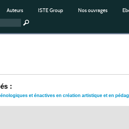
Auteurs
ISTE Group
Nos ouvrages
Ebo
iés :
ologiques et énactives en création artistique et en péda