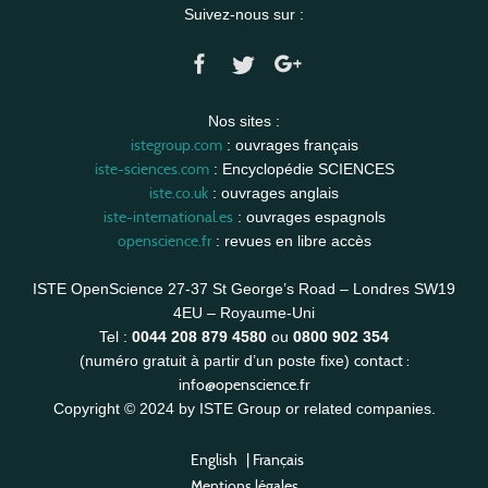
Suivez-nous sur :
Nos sites :
istegroup.com
: ouvrages français
iste-sciences.com
: Encyclopédie SCIENCES
iste.co.uk
: ouvrages anglais
iste-international.es
: ouvrages espagnols
openscience.fr
: revues en libre accès
ISTE OpenScience 27-37 St George’s Road – Londres SW19
4EU – Royaume-Uni
Tel :
0044 208 879 4580
ou
0800 902 354
contact :
(numéro gratuit à partir d’un poste fixe)
info@openscience.fr
Copyright © 2024 by ISTE Group or related companies.
English
|
Français
Mentions légales