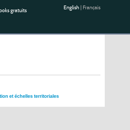
English
|
Français
oks gratuits
n et échelles territoriales