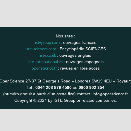
Nos sites :
istegroup.com
: ouvrages français
iste-sciences.com
: Encyclopédie SCIENCES
iste.co.uk
: ouvrages anglais
iste-international.es
: ouvrages espagnols
openscience.fr
: revues en libre accès
OpenScience 27-37 St George’s Road – Londres SW19 4EU – Royau
Tel :
0044 208 879 4580
ou
0800 902 354
contact :
info@openscience.fr
(numéro gratuit à partir d’un poste fixe)
Copyright © 2024 by ISTE Group or related companies.