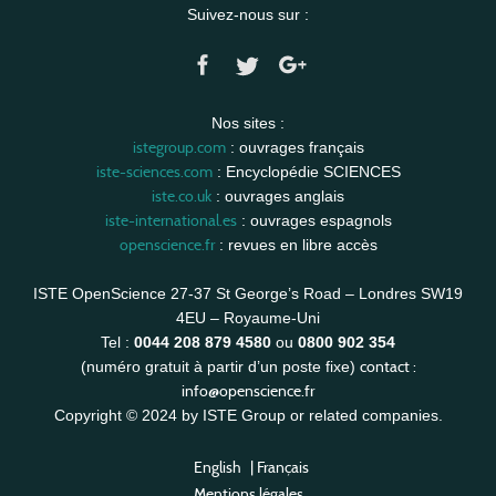
Suivez-nous sur :
Nos sites :
istegroup.com
: ouvrages français
iste-sciences.com
: Encyclopédie SCIENCES
iste.co.uk
: ouvrages anglais
iste-international.es
: ouvrages espagnols
openscience.fr
: revues en libre accès
ISTE OpenScience 27-37 St George’s Road – Londres SW19
4EU – Royaume-Uni
Tel :
0044 208 879 4580
ou
0800 902 354
contact :
(numéro gratuit à partir d’un poste fixe)
info@openscience.fr
Copyright © 2024 by ISTE Group or related companies.
English
|
Français
Mentions légales