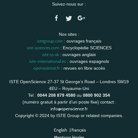
Suivez-nous sur :
Nos sites :
istegroup.com
: ouvrages français
iste-sciences.com
: Encyclopédie SCIENCES
iste.co.uk
: ouvrages anglais
iste-international.es
: ouvrages espagnols
openscience.fr
: revues en libre accès
ISTE OpenScience 27-37 St George’s Road – Londres SW19
4EU – Royaume-Uni
Tel :
0044 208 879 4580
ou
0800 902 354
contact :
(numéro gratuit à partir d’un poste fixe)
info@openscience.fr
Copyright © 2024 by ISTE Group or related companies.
English
|
Français
Mentions légales