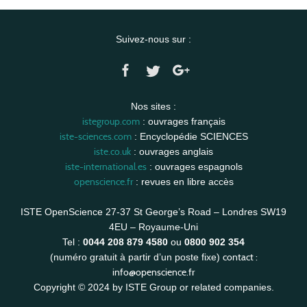
Suivez-nous sur :
Nos sites :
istegroup.com
: ouvrages français
iste-sciences.com
: Encyclopédie SCIENCES
iste.co.uk
: ouvrages anglais
iste-international.es
: ouvrages espagnols
openscience.fr
: revues en libre accès
ISTE OpenScience 27-37 St George’s Road – Londres SW19
4EU – Royaume-Uni
Tel :
0044 208 879 4580
ou
0800 902 354
contact :
(numéro gratuit à partir d’un poste fixe)
info@openscience.fr
Copyright © 2024 by ISTE Group or related companies.