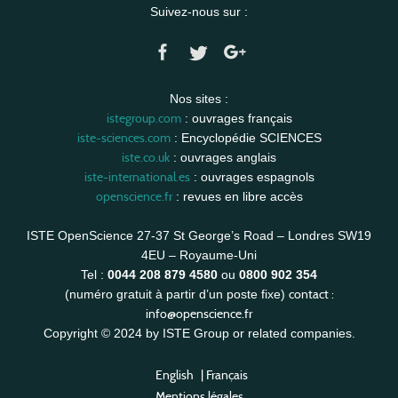
Suivez-nous sur :
Nos sites :
istegroup.com
: ouvrages français
iste-sciences.com
: Encyclopédie SCIENCES
iste.co.uk
: ouvrages anglais
iste-international.es
: ouvrages espagnols
openscience.fr
: revues en libre accès
ISTE OpenScience 27-37 St George’s Road – Londres SW19
4EU – Royaume-Uni
Tel :
0044 208 879 4580
ou
0800 902 354
contact :
(numéro gratuit à partir d’un poste fixe)
info@openscience.fr
Copyright © 2024 by ISTE Group or related companies.
English
|
Français
Mentions légales