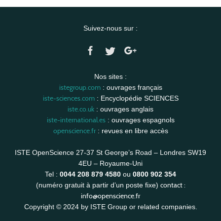
Suivez-nous sur :
Nos sites :
istegroup.com
: ouvrages français
iste-sciences.com
: Encyclopédie SCIENCES
iste.co.uk
: ouvrages anglais
iste-international.es
: ouvrages espagnols
openscience.fr
: revues en libre accès
ISTE OpenScience 27-37 St George’s Road – Londres SW19
4EU – Royaume-Uni
Tel :
0044 208 879 4580
ou
0800 902 354
contact :
(numéro gratuit à partir d’un poste fixe)
info@openscience.fr
Copyright © 2024 by ISTE Group or related companies.