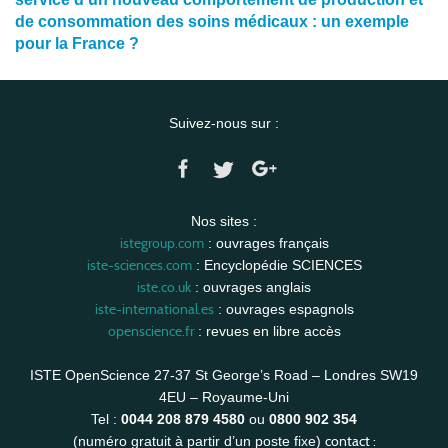
de consommation des soins médicaux : un exemple
pour la France ?
Suivez-nous sur :
Nos sites :
istegroup.com
: ouvrages français
iste-sciences.com
: Encyclopédie SCIENCES
iste.co.uk
: ouvrages anglais
iste-international.es
: ouvrages espagnols
openscience.fr
: revues en libre accès
ISTE OpenScience 27-37 St George’s Road – Londres SW19
4EU – Royaume-Uni
Tel :
0044 208 879 4580
ou
0800 902 354
contact :
(numéro gratuit à partir d’un poste fixe)