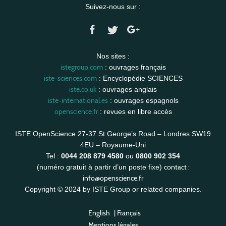
Suivez-nous sur :
Nos sites :
istegroup.com
: ouvrages français
iste-sciences.com
: Encyclopédie SCIENCES
iste.co.uk
: ouvrages anglais
iste-international.es
: ouvrages espagnols
openscience.fr
: revues en libre accès
ISTE OpenScience 27-37 St George’s Road – Londres SW19
4EU – Royaume-Uni
Tel :
0044 208 879 4580
ou
0800 902 354
contact :
(numéro gratuit à partir d’un poste fixe)
info@openscience.fr
Copyright © 2024 by ISTE Group or related companies.
English
|
Français
Mentions légales