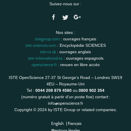
Suivez-nous sur :
Nos sites :
istegroup.com
: ouvrages français
iste-sciences.com
: Encyclopédie SCIENCES
iste.co.uk
: ouvrages anglais
iste-international.es
: ouvrages espagnols
openscience.fr
: revues en libre accès
ISTE OpenScience 27-37 St George’s Road – Londres SW19
4EU – Royaume-Uni
Tel :
0044 208 879 4580
ou
0800 902 354
contact :
(numéro gratuit à partir d’un poste fixe)
info@openscience.fr
Copyright © 2024 by ISTE Group or related companies.
English
|
Français
Mentions légales