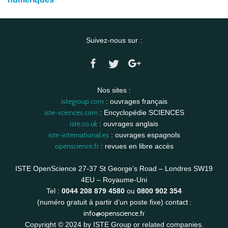
Suivez-nous sur :
Nos sites :
istegroup.com
: ouvrages français
iste-sciences.com
: Encyclopédie SCIENCES
iste.co.uk
: ouvrages anglais
iste-international.es
: ouvrages espagnols
openscience.fr
: revues en libre accès
ISTE OpenScience 27-37 St George’s Road – Londres SW19
4EU – Royaume-Uni
Tel :
0044 208 879 4580
ou
0800 902 354
contact :
(numéro gratuit à partir d’un poste fixe)
info@openscience.fr
Copyright © 2024 by ISTE Group or related companies.